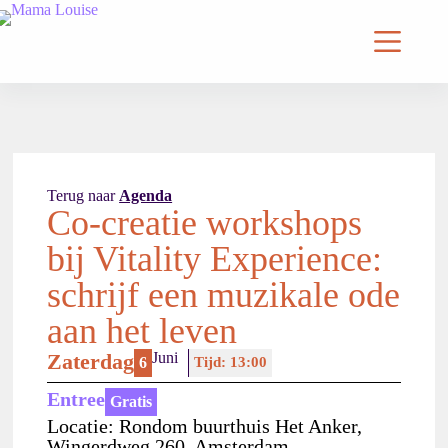
Terug naar
Agenda
Co-creatie workshops
bij Vitality Experience:
schrijf een muzikale ode
aan het leven
Zaterdag
Juni
6
Tijd: 13:00
Entree
Gratis
Locatie: Rondom buurthuis Het Anker,
Wingerdweg 260, Amsterdam