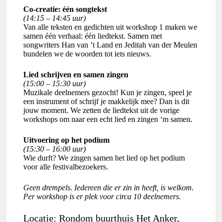
Co-creatie: één songtekst
(14:15 – 14:45 uur)
Van alle teksten en gedichten uit workshop 1 maken we
samen één verhaal: één liedtekst. Samen met
songwriters Han van ’t Land en Jeditah van der Meulen
bundelen we de woorden tot iets nieuws.
Lied schrijven en samen zingen
(15:00 – 15:30 uur)
Muzikale deelnemers gezocht! Kun je zingen, speel je
een instrument of schrijf je makkelijk mee? Dan is dit
jouw moment. We zetten de liedtekst uit de vorige
workshops om naar een echt lied en zingen ‘m samen.
Uitvoering op het podium
(15:30 – 16:00 uur)
Wie durft? We zingen samen het lied op het podium
voor alle festivalbezoekers.
Geen drempels. Iedereen die er zin in heeft, is welkom.
Per workshop is er plek voor circa 10 deelnemers.
Locatie: Rondom buurthuis Het Anker,