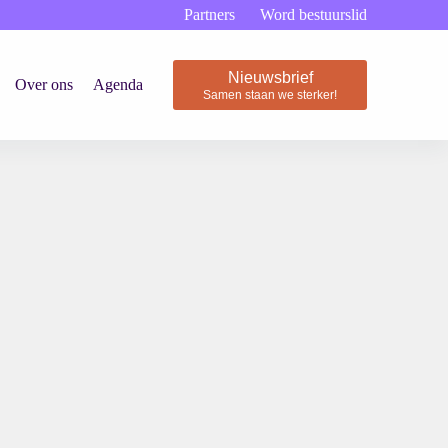
Partners
Word bestuurslid
Nieuwsbrief
Over ons
Agenda
Samen staan we sterker!