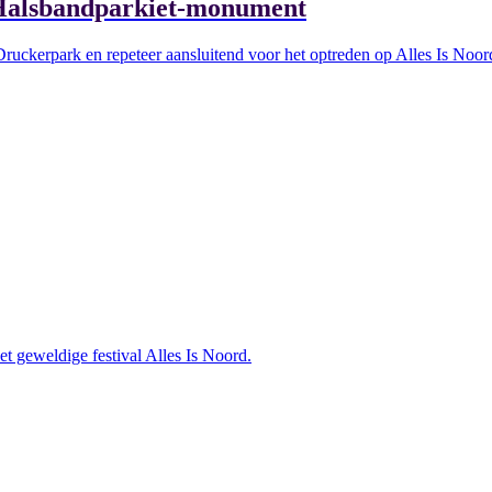
 Halsbandparkiet-monument
uckerpark en repeteer aansluitend voor het optreden op Alles Is Noor
 geweldige festival Alles Is Noord.