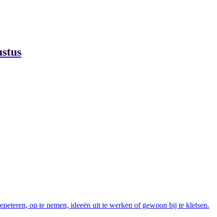
stus
peteren, op te nemen, ideeën uit te werken of gewoon bij te kletsen.