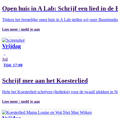
Open huis in A Lab: Schrijf een lied in de
Tijdens het feestelijke open huis in A Lab stellen wij onze Buurtstu
Lees meer / meld je aan
Vrijdag
3
Juli
Tijd: 17:00
Schrijf mee aan het Koesterlied
Help het Koesterlied schrijven (liedtekst) voor de twaalf plekken in 
Lees meer / meld je aan