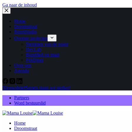
Ga naar de inhoud
Home
Droomstraat
BuurtStudio
Overige projecten
Stemmen van de oogst
Het Lab
Buurtlied op maat
PekDiner
Over ons
Agenda
Nieuwsbrief
Samen staan we sterker!
Partners
Word bestuurslid
Home
Droomstraat