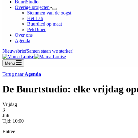
BuurtStudio
Overige projecten
Stemmen van de oogst
Het Lab
Buurtlied op maat
PekDiner
Over ons
Agenda
Nieuwsbrief
Samen staan we sterker!
Menu
Terug naar
Agenda
De Buurtstudio: elke vrijdag op
Vrijdag
3
Juli
Tijd: 10:00
Entree