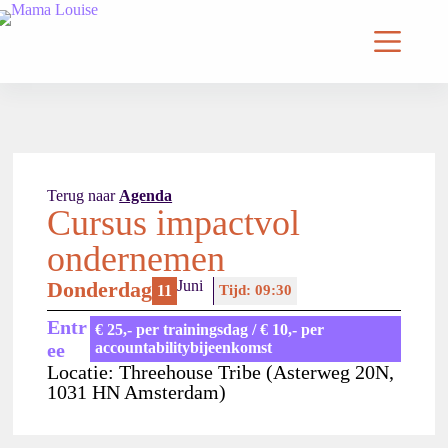
Terug naar
Agenda
Cursus impactvol
ondernemen
Donderdag
Juni
11
Tijd: 09:30
Entr
€ 25,- per trainingsdag / € 10,- per
Ee
accountabilitybijeenkomst
Locatie: Threehouse Tribe (Asterweg 20N,
1031 HN Amsterdam)